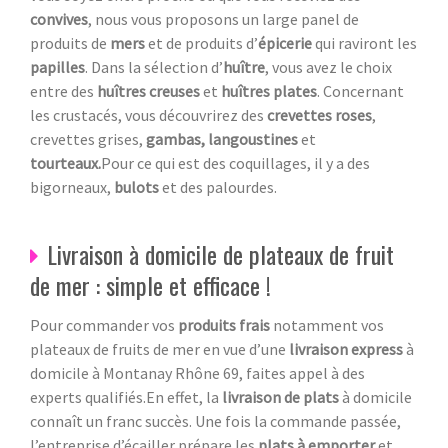
convives
, nous vous proposons un large panel de
produits de
mers
et de produits d’
épicerie
qui raviront les
papilles
. Dans la sélection d’
huître
, vous avez le choix
entre des
huîtres creuses
et
huîtres plates
. Concernant
les crustacés, vous découvrirez des
crevettes roses
,
crevettes grises,
gambas, langoustines
et
tourteaux.
Pour ce qui est des coquillages, il y a des
bigorneaux,
bulots
et des palourdes.
Livraison à domicile de plateaux de fruit
de mer : simple et efficace !
Pour commander vos
produits frais
notamment vos
plateaux de fruits de mer en vue d’une
livraison express
à
domicile à Montanay Rhône 69, faites appel à des
experts qualifiés.En effet, la
livraison de plats
à domicile
connaît un franc succès. Une fois la commande passée,
l’entreprise d’écailler prépare les
plats à emporter
et