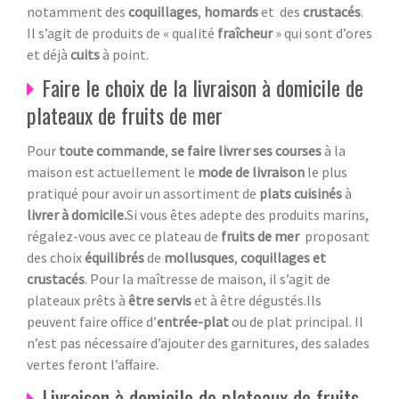
notamment des
coquillages
,
homards
et des
crustacés
.
Il s’agit de produits de « qualité
fraîcheur
» qui sont d’ores
et déjà
cuits
à point.
Faire le choix de la livraison à domicile de
plateaux de fruits de mer
Pour
toute commande
,
se faire livrer ses courses
à la
maison est actuellement le
mode de livraison
le plus
pratiqué pour avoir un assortiment de
plats cuisinés
à
livrer à domicile.
Si vous êtes adepte des produits marins,
régalez-vous avec ce plateau de
fruits de mer
proposant
des choix
équilibrés
de
mollusques
,
coquillages et
crustacés
. Pour la maîtresse de maison, il s’agit de
plateaux prêts à
être servis
et à être dégustés.Ils
peuvent faire office d’
entrée-plat
ou de plat principal. Il
n’est pas nécessaire d’ajouter des garnitures, des salades
vertes feront l’affaire.
Livraison à domicile de plateaux de fruits