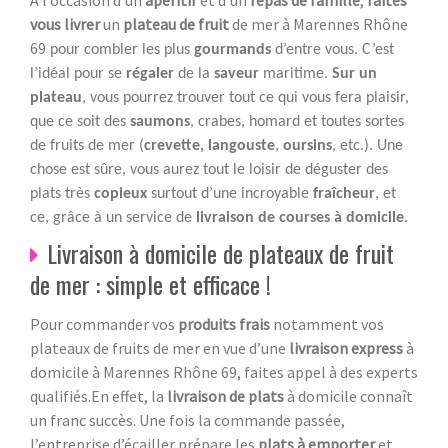
vous livrer
un
plateau de fruit
de mer à Marennes Rhône
69
pour combler les plus
gourmands
d’entre vous. C’est
l’idéal pour se
régaler
de la
saveur
maritime.
Sur un
plateau
, vous pourrez trouver tout ce qui vous fera plaisir,
que ce soit des
saumons
, crabes, homard et toutes sortes
de fruits de mer (
crevette, langouste
,
oursins
, etc.). Une
chose est sûre, vous aurez tout le loisir de déguster des
plats très
copieux
surtout d’une incroyable
fraîcheur
, et
ce, grâce à un service de
livraison de courses à domicile
.
Livraison à domicile de plateaux de fruit
de mer : simple et efficace !
Pour commander vos
produits frais
notamment vos
plateaux de fruits de mer en vue d’une
livraison express
à
domicile à Marennes Rhône 69, faites appel à des experts
qualifiés.En effet, la
livraison de plats
à domicile connaît
un franc succès. Une fois la commande passée,
l’entreprise d’écailler prépare les
plats à emporter
et