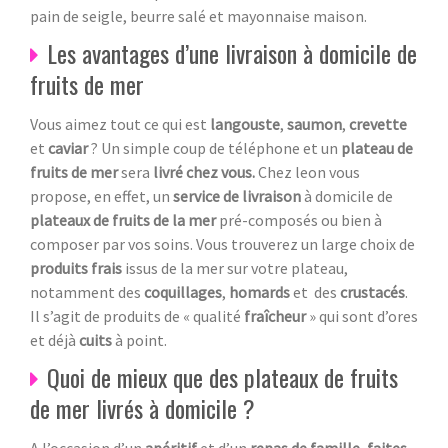
pain de seigle, beurre salé et mayonnaise maison.
Les avantages d’une livraison à domicile de
fruits de mer
Vous aimez tout ce qui est
langouste
,
saumon
,
crevette
et
caviar
? Un simple coup de téléphone et un
plateau de
fruits de mer
sera
livré chez vous.
Chez leon vous
propose, en effet, un
service de livraison
à domicile de
plateaux de fruits de la mer
pré-composés ou bien à
composer par vos soins. Vous trouverez un large choix de
produits frais
issus de la mer sur votre plateau,
notamment des
coquillages
,
homards
et des
crustacés
.
Il s’agit de produits de « qualité
fraîcheur
» qui sont d’ores
et déjà
cuits
à point.
Quoi de mieux que des plateaux de fruits
de mer livrés à domicile ?
A l’occasion d’un
apéritif
et d’un
repas de famille
,
faites