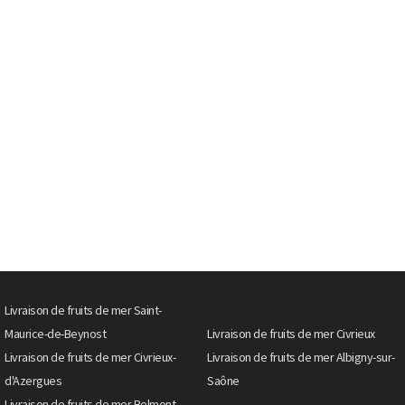
Livraison de fruits de mer Saint-
Maurice-de-Beynost
Livraison de fruits de mer Civrieux
Livraison de fruits de mer Civrieux-
Livraison de fruits de mer Albigny-sur-
d'Azergues
Saône
Livraison de fruits de mer Belmont-