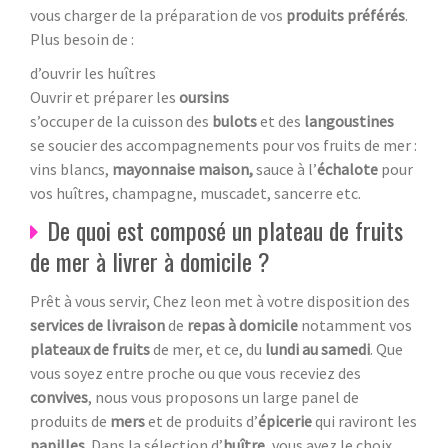
vous charger de la préparation de vos
produits préférés
.
Plus besoin de :
d’ouvrir les huîtres
Ouvrir et préparer les
oursins
s’occuper de la cuisson des
bulots
et des
langoustines
se soucier des accompagnements pour vos fruits de mer :
vins blancs,
mayonnaise maison,
sauce à l’
échalote
pour
vos huîtres, champagne, muscadet, sancerre etc.
De quoi est composé un plateau de fruits
de mer à livrer à domicile ?
Prêt à vous servir, Chez leon met à votre disposition des
services de livraison
de
repas à domicile
notamment vos
plateaux de fruits
de mer, et ce, du
lundi au samedi
. Que
vous soyez entre proche ou que vous receviez des
convives
, nous vous proposons un large panel de
produits de
mers
et de produits d’
épicerie
qui raviront les
papilles
. Dans la sélection d’
huître
, vous avez le choix