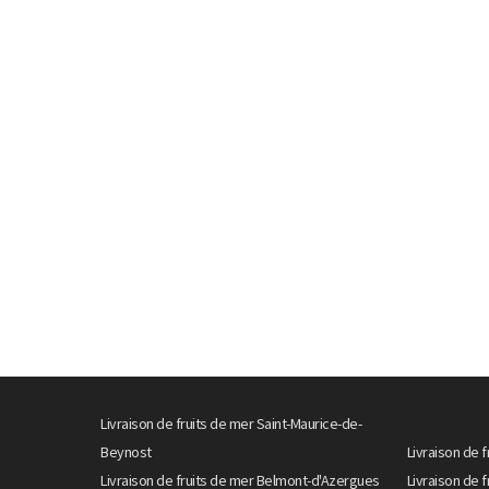
Livraison de fruits de mer Saint-Maurice-de-
Beynost
Livraison de f
Livraison de fruits de mer Belmont-d'Azergues
Livraison de f