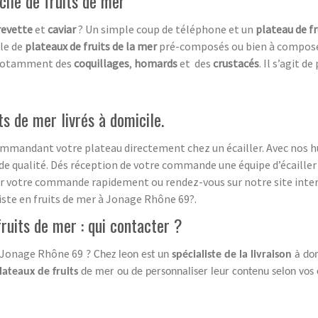
cile de fruits de mer
revette
et
caviar
? Un simple coup de téléphone et un
plateau de f
le de
plateaux de fruits de la mer
pré-composés ou bien à composer 
, notamment des
coquillages
,
homards
et des
crustacés
. Il s’agit d
ts de mer livrés à domicile.
commandant votre plateau directement chez un écailler. Avec nos hu
de qualité. Dés réception de votre commande une équipe d’écailler 
venir votre commande rapidement ou rendez-vous sur notre site inter
liste en fruits de mer à Jonage Rhône 69?.
fruits de mer : qui contacter ?
 Jonage Rhône 69
? Chez leon est un
spécialiste de la livraison
à do
lateaux de fruits
de mer ou de personnaliser leur contenu selon vos e