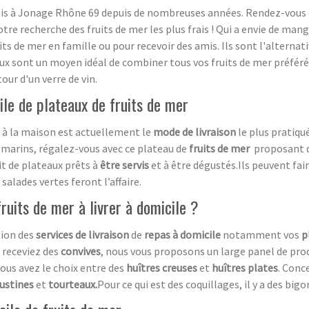
rais à Jonage Rhône 69 depuis de nombreuses années. Rendez-vous
e recherche des fruits de mer les plus frais ! Qui a envie de mange
ts de mer en famille ou pour recevoir des amis. Ils sont l'alternativ
aux sont un moyen idéal de combiner tous vos fruits de mer préférés
our d'un verre de vin.
cile de plateaux de fruits de mer
à la maison est actuellement le
mode de livraison
le plus pratiqu
s marins, régalez-vous avec ce plateau de
fruits de mer
proposant 
git de plateaux prêts à
être servis
et à être dégustés.Ils peuvent faire
salades vertes feront l’affaire.
ruits de mer à livrer à domicile ?
tion des
services de livraison
de
repas à domicile
notamment vos
p
 receviez des
convives
, nous vous proposons un large panel de pro
vous avez le choix entre des
huîtres creuses
et
huîtres plates
. Conc
ustines
et
tourteaux.
Pour ce qui est des coquillages, il y a des big