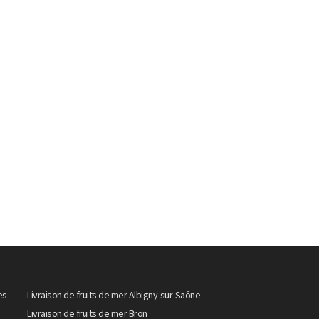
es
Livraison de fruits de mer Albigny-sur-Saône
Livraison de fruits de mer Bron