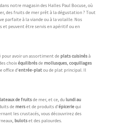
 dans notre magasin des Halles Paul Bocuse, où
r, des fruits de mer prêt à la dégustation ? Tout
e parfaite à la viande ou à la volaille. Nos
 et peuvent être servis en apéritif ou en
é pour avoir un assortiment de
plats cuisinés
à
des choix
équilibrés
de
mollusques
,
coquillages
 office d’
entrée-plat
ou de plat principal. Il
lateaux de fruits
de mer, et ce, du
lundi au
duits de
mers
et de produits d’
épicerie
qui
ernant les crustacés, vous découvrirez des
orneaux,
bulots
et des palourdes.