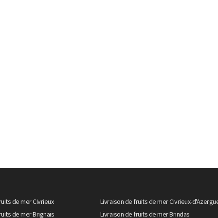
ruits de mer Civrieux
Livraison de fruits de mer Civrieux-d'Azergu
ruits de mer Brignais
Livraison de fruits de mer Brindas