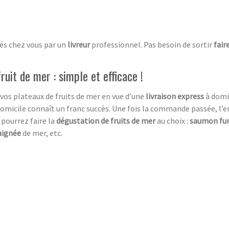
rés chez vous par un
livreur
professionnel. Pas besoin de sortir
fair
ruit de mer : simple et efficace !
s plateaux de fruits de mer en vue d’une
livraison express
à domic
omicile connaît un franc succès. Une fois la commande passée, l’en
 pourrez faire la
dégustation de fruits de mer
au choix :
saumon fum
raignée
de mer, etc.