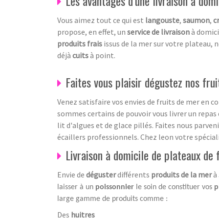
Les avantages d’une livraison à domi
Vous aimez tout ce qui est
langouste
,
saumon
,
c
propose, en effet, un
service de livraison
à domici
produits frais
issus de la mer sur votre plateau
déjà
cuits
à point.
Faites vous plaisir dégustez nos frui
Venez satisfaire vos envies de fruits de mer en 
sommes certains de pouvoir vous livrer un repas 
lit d'algues et de glace pillés. Faites nous par
écaillers professionnels. Chez leon votre spécia
Livraison à domicile de plateaux de 
Envie de
déguster
différents
produits de la mer
à
laisser à un
poissonnier
le soin de constituer vos
p
large gamme de produits comme :
Des
huitres