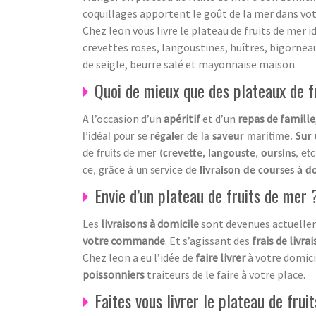
coquillages apportent le goût de la mer dans votr
Chez leon vous livre le plateau de fruits de mer i
crevettes roses, langoustines, huîtres, bigornea
de seigle, beurre salé et mayonnaise maison.
Quoi de mieux que des plateaux de fr
A l’occasion d’un
apéritif
et d’un
repas de famille
l’idéal pour se
régaler
de la
saveur
maritime.
Sur 
de fruits de mer (
crevette, langouste
,
oursins
, et
ce, grâce à un service de
livraison de courses à d
Envie d’un plateau de fruits de mer ?
Les
livraisons à domicile
sont devenues actuelle
votre commande
. Et s’agissant des
frais de livra
Chez leon a eu l’idée de
faire livrer
à votre domic
poissonniers
traiteurs de le faire à votre place.
Faites vous livrer le plateau de frui