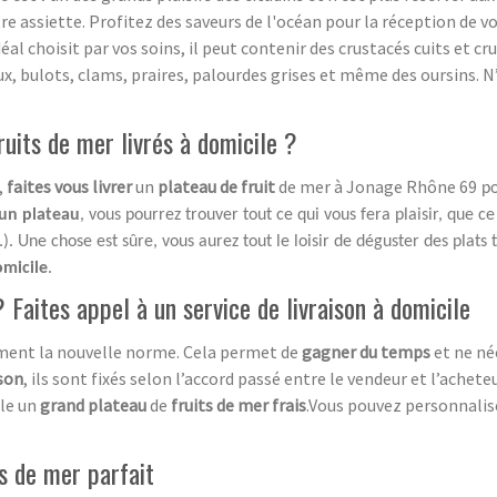
e assiette. Profitez des saveurs de l'océan pour la réception de vos
déal choisit par vos soins, il peut contenir des crustacés cuits et
ux, bulots, clams, praires, palourdes grises et même des oursins.
uits de mer livrés à domicile ?
,
faites vous livrer
un
plateau de fruit
de mer à Jonage Rhône 69
po
un plateau
, vous pourrez trouver tout ce qui vous fera plaisir, que ce
c.). Une chose est sûre, vous aurez tout le loisir de déguster des plats 
omicile
.
 Faites appel à un service de livraison à domicile
ment la nouvelle norme. Cela permet de
gagner du temps
et ne né
ison
, ils sont fixés selon l’accord passé entre le vendeur et l’achete
ile un
grand plateau
de
fruits de mer frais
.Vous pouvez personnalis
ts de mer parfait