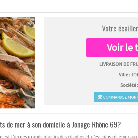
Votre écaille
LIVRAISON DE FR
Ville :
JO
Société 
COMMANDEZ MON PL
ts de mer à son domicile à Jonage Rhône 69?
 est l'un des grands plaisirs des citadins et n’est plus réserver au