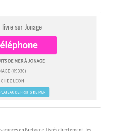
r livre sur Jonage
UITS DE MER À JONAGE
NAGE
(
69330
)
:
CHEZ LEON
ATEAU DE FRUITS DE MER
x vacances en Bretagne. Livrés directement, les