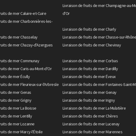
Livraison de fruits de mer Champagne-au-M
ruits de mer Caluire-et-Cuire
d'Or
fruits de mer Charbonnières-les-
Livraison de fruits de mer Charly
fruits de mer Chasselay
Livraison de fruits de mer Chasse-sur-Rhôn
fruits de mer Chazay-d'Azergues
Livraison de fruits de mer Chevinay
 fruits de mer Communay
Livraison de fruits de mer Corbas
fruits de mer Curis-au-Mont-d'Or
Livraison de fruits de mer Dardilly
ruits de mer Écully
Livraison de fruits de mer Éveux
ruits de mer Fleurieux-sur-l'Arbresle
Livraison de fruits de mer Fontaines-Saint-M
fruits de mer Genas
Livraison de fruits de mer Genay
fruits de mer Grigny
Livraison de fruits de mer Irigny
fruits de mer La Boisse
Livraison de fruits de mer La Mulatière
ruits de mer Lentilly
Livraison de fruits de mer Chères
fruits de mer Lozanne
Livraison de fruits de mer Lucenay
ruits de mer Marcy-l'Étoile
Livraison de fruits de mer Marennes