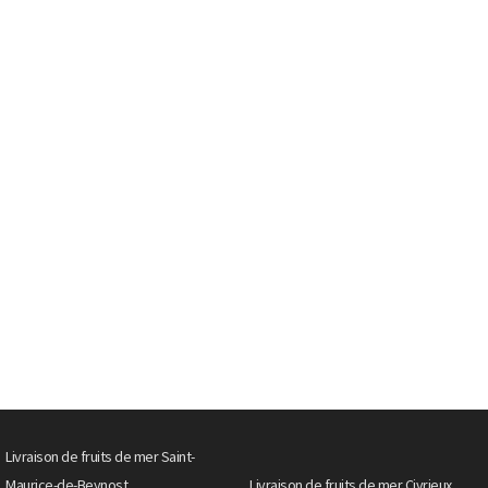
Livraison de fruits de mer Saint-
Maurice-de-Beynost
Livraison de fruits de mer Civrieux