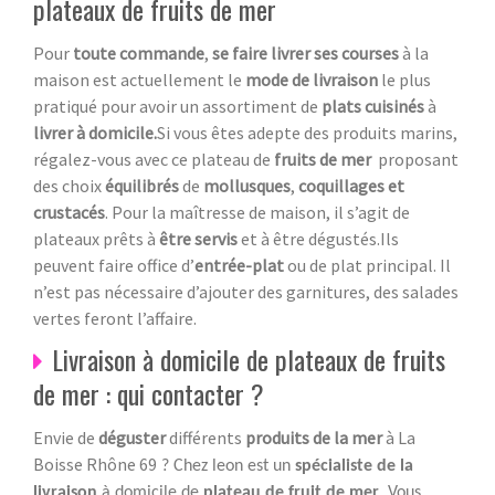
plateaux de fruits de mer
Pour
toute commande
,
se faire livrer ses courses
à la
maison est actuellement le
mode de livraison
le plus
pratiqué pour avoir un assortiment de
plats cuisinés
à
livrer à domicile.
Si vous êtes adepte des produits marins,
régalez-vous avec ce plateau de
fruits de mer
proposant
des choix
équilibrés
de
mollusques
,
coquillages et
crustacés
. Pour la maîtresse de maison, il s’agit de
plateaux prêts à
être servis
et à être dégustés.Ils
peuvent faire office d’
entrée-plat
ou de plat principal. Il
n’est pas nécessaire d’ajouter des garnitures, des salades
vertes feront l’affaire.
Livraison à domicile de plateaux de fruits
de mer : qui contacter ?
Envie de
déguster
différents
produits de la mer
à La
Boisse Rhône 69
? Chez leon est un
spécialiste de la
livraison
à domicile de
plateau de fruit de mer
. Vous