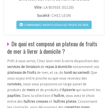
Ville :
LA BOISSE
(
01120
)
Société :
CHEZ LEON
COMMANDEZ MON PLATEAU DE FRUITS DE MER
De quoi est composé un plateau de fruits
de mer à livrer à domicile ?
Prêt à vous servir, Chez leon met à votre disposition des
services de livraison
de
repas à domicile
notamment vos
plateaux de fruits
de mer, et ce, du
lundi au samedi
. Que
vous soyez entre proche ou que vous receviez des
convives
, nous vous proposons un large panel de
produits de
mers
et de produits d’
épicerie
qui raviront les
papilles
. Dans la sélection d’
huître
, vous avez le choix
entre des
huîtres creuses
et
huîtres plates
. Concernant
les crustacés, vous découvrirez des
crevettes roses
,