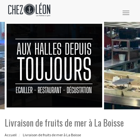
Toggl
naviga
Livraison de fruits de mer à La Boisse
Accueil
Livraison de fruits de mer à La Boisse