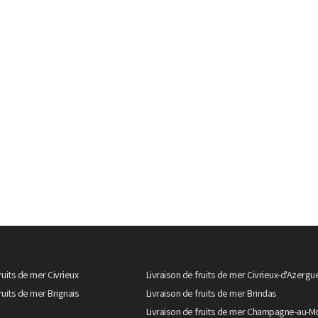
ruits de mer Civrieux
Livraison de fruits de mer Civrieux-d'Azergu
ruits de mer Brignais
Livraison de fruits de mer Brindas
Livraison de fruits de mer Champagne-au-M