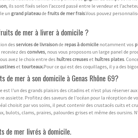
ison
, ils sont fixés selon l’accord passé entre le vendeur et l’achete
ile un
grand plateau
de
fruits de mer frais
.Vous pouvez personnalis
ruits de mer à livrer à domicile ?
tion des
services de livraison
de
repas à domicile
notamment vos
p
 receviez des
convives
, nous vous proposons un large panel de pro
vous avez le choix entre des
huîtres creuses
et
huîtres plates
. Conc
ustines
et
tourteaux.
Pour ce qui est des coquillages, il y a des big
ts de mer à son domicile à Genas Rhône 69?
 est l'un des grands plaisirs des citadins et n’est plus réserver au
e assiette. Profitez des saveurs de l'océan pour la réception de vos
déal choisit par vos soins, il peut contenir des crustacés cuits et
ux, bulots, clams, praires, palourdes grises et même des oursins.
ts de mer livrés à domicile.