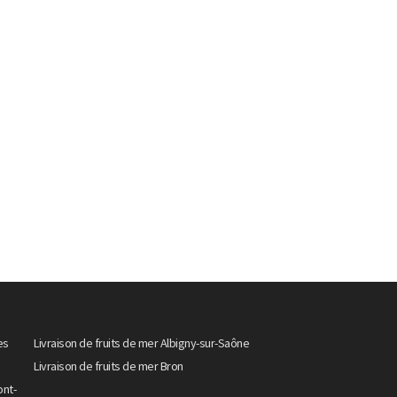
es
Livraison de fruits de mer Albigny-sur-Saône
Livraison de fruits de mer Bron
ont-