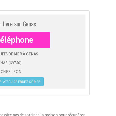
r livre sur Genas
UITS DE MER À GENAS
ENAS
(
69740
)
:
CHEZ LEON
ATEAU DE FRUITS DE MER
cessite pas de sortir de la maison pour récupérer