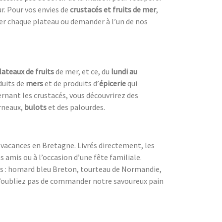
ur. Pour vos envies de
crustacés et fruits de mer
,
er chaque plateau ou demander à l’un de nos
lateaux de fruits
de mer, et ce, du
lundi au
duits de
mers
et de produits d’
épicerie
qui
ernant les crustacés, vous découvrirez des
orneaux,
bulots
et des palourdes.
x vacances en Bretagne. Livrés directement, les
 amis ou à l’occasion d’une fête familiale.
 crus : homard bleu Breton, tourteau de Normandie,
 N’oubliez pas de commander notre savoureux pain