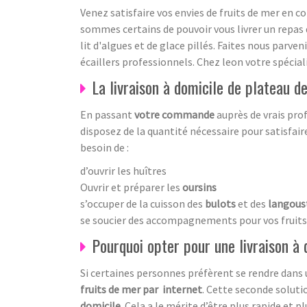
Venez satisfaire vos envies de fruits de mer en 
sommes certains de pouvoir vous livrer un repas 
lit d'algues et de glace pillés. Faites nous par
écaillers professionnels. Chez leon votre spécial
La livraison à domicile de plateau 
En passant
votre commande
auprès de vrais pro
disposez de la quantité nécessaire pour satisfair
besoin de :
d’ouvrir les huîtres
Ouvrir et préparer les
oursins
s’occuper de la cuisson des
bulots
et des
langous
se soucier des accompagnements pour vos fruits 
Pourquoi opter pour une livraison à 
Si certaines personnes préfèrent se rendre dans
fruits de mer par internet
. Cette seconde soluti
domicile
. Cela a le mérite d’être plus rapide et pl