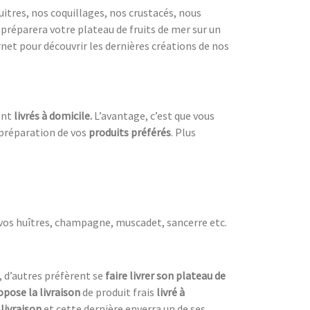
itres, nos coquillages, nos crustacés, nous
préparera votre plateau de fruits de mer sur un
net pour découvrir les dernières créations de nos
ent
livrés à domicile.
L’avantage, c’est que vous
a préparation de vos
produits préférés
. Plus
vos huîtres, champagne, muscadet, sancerre etc.
, d’autres préfèrent se
faire livrer son plateau de
opose la livraison
de produit frais
livré à
 livraison
et cette dernière enverra un de ses