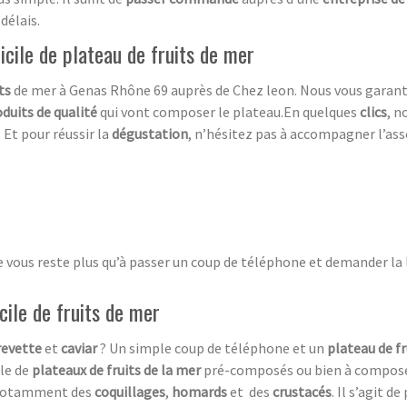
délais.
micile de plateau de fruits de mer
ts
de mer à Genas Rhône 69 auprès de Chez leon. Nous vous garanti
duits de qualité
qui vont composer le plateau.En quelques
clics
, n
. Et pour réussir la
dégustation
, n’hésitez pas à accompagner l’ass
e vous reste plus qu’à passer un coup de téléphone et demander la
cile de fruits de mer
revette
et
caviar
? Un simple coup de téléphone et un
plateau de f
le de
plateaux de fruits de la mer
pré-composés ou bien à composer 
, notamment des
coquillages
,
homards
et des
crustacés
. Il s’agit d