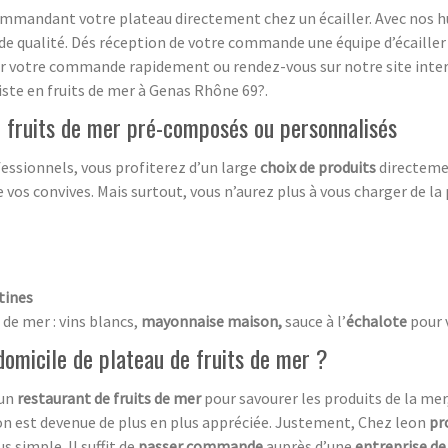
commandant votre plateau directement chez un écailler. Avec nos hu
de qualité. Dés réception de votre commande une équipe d’écailler 
venir votre commande rapidement ou rendez-vous sur notre site inter
iste en fruits de mer à Genas Rhône 69?.
de fruits de mer pré-composés ou personnalisés
fessionnels, vous profiterez d’un large
choix de produits
directem
e vos convives. Mais surtout, vous n’aurez plus à vous charger de l
tines
de mer : vins blancs,
mayonnaise maison,
sauce à l’
échalote
pour 
domicile de plateau de fruits de mer ?
 un
restaurant de fruits de mer
pour savourer les produits de la mer
on est devenue de plus en plus appréciée. Justement, Chez leon
pr
us simple. Il suffit de
passer commande
auprès d’une
entreprise de