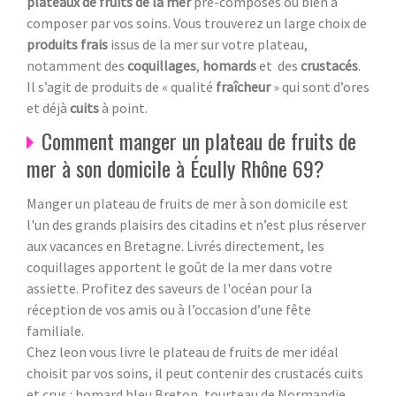
plateaux de fruits de la mer
pré-composés ou bien à
composer par vos soins. Vous trouverez un large choix de
produits frais
issus de la mer sur votre plateau,
notamment des
coquillages
,
homards
et des
crustacés
.
Il s’agit de produits de « qualité
fraîcheur
» qui sont d’ores
et déjà
cuits
à point.
Comment manger un plateau de fruits de
mer à son domicile à Écully Rhône 69?
Manger un plateau de fruits de mer à son domicile est
l'un des grands plaisirs des citadins et n’est plus réserver
aux vacances en Bretagne. Livrés directement, les
coquillages apportent le goût de la mer dans votre
assiette. Profitez des saveurs de l'océan pour la
réception de vos amis ou à l’occasion d’une fête
familiale.
Chez leon vous livre le plateau de fruits de mer idéal
choisit par vos soins, il peut contenir des crustacés cuits
et crus : homard bleu Breton, tourteau de Normandie,