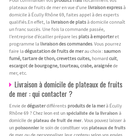
plateaux de fruits de mer en vue d’une
livraison express
à
domicile à Écully Rhône 69, faites appel à des experts
qualifiés.En effet, la
livraison de plats
à domicile connaît
un franc succès. Une fois la commande passée,
l’entreprise d’écailler prépare les
plats à emporter
et
programme la
livraison des commandes
. Vous pourrez
faire la
dégustation de fruits de mer
au choix :
saumon
fumé, tartare de thon, crevettes cuites,
homard
cuit
,
escargot de bourgogne, tourteau, crabe, araignée
de
mer, etc.
Livraison à domicile de plateaux de fruits
de mer : qui contacter ?
Envie de
déguster
différents
produits de la mer
à Écully
Rhône 69
? Chez leon est un
spécialiste de la livraison
à
domicile de
plateau de fruit de mer
. Vous pouvez laisser à
un
poissonnier
le soin de constituer vos
plateaux de fruits
de mer ou de personnaliser leur contenu selon vos envies.