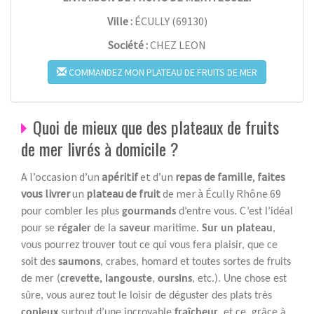
Ville :
ÉCULLY
(
69130
)
Société :
CHEZ LEON
COMMANDEZ MON PLATEAU DE FRUITS DE MER
Quoi de mieux que des plateaux de fruits
de mer livrés à domicile ?
A l’occasion d’un
apéritif
et d’un
repas de famille
,
faites
vous livrer
un
plateau de fruit
de mer à Écully Rhône 69
pour combler les plus
gourmands
d’entre vous. C’est l’idéal
pour se
régaler
de la
saveur
maritime.
Sur un plateau
,
vous pourrez trouver tout ce qui vous fera plaisir, que ce
soit des
saumons
, crabes, homard et toutes sortes de fruits
de mer (
crevette, langouste
,
oursins
, etc.). Une chose est
sûre, vous aurez tout le loisir de déguster des plats très
copieux
surtout d’une incroyable
fraîcheur
, et ce, grâce à