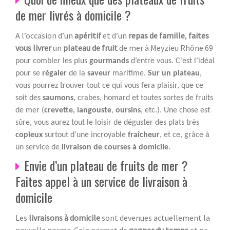
de mer livrés à domicile ?
A l’occasion d’un
apéritif
et d’un
repas de famille
,
faites
vous livrer
un
plateau de fruit
de mer à Meyzieu Rhône 69
pour combler les plus
gourmands
d’entre vous. C’est l’idéal
pour se
régaler
de la
saveur
maritime.
Sur un plateau
,
vous pourrez trouver tout ce qui vous fera plaisir, que ce
soit des
saumons
, crabes, homard et toutes sortes de fruits
de mer (
crevette, langouste
,
oursins
, etc.). Une chose est
sûre, vous aurez tout le loisir de déguster des plats très
copieux
surtout d’une incroyable
fraîcheur
, et ce, grâce à
un service de
livraison de courses à domicile
.
Envie d’un plateau de fruits de mer ?
Faites appel à un service de livraison à
domicile
Les
livraisons à domicile
sont devenues actuellement la
nouvelle norme. Cela permet de
gagner du temps
et ne